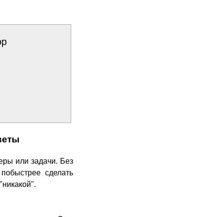
ор
веты
еры или задачи. Без
 побыстрее сделать
"никакой".