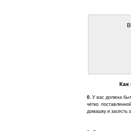
В
Как
0.
У вас должна быт
чётко поставленно
домашку и засесть за