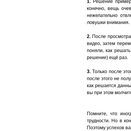
1.
Решение примера
конечно, вещь оче
нежелательно отвл
ловушки внимания.
2.
После просмотра 
видео, затем перем
поняли, как решать
решение) ещё раз.
3.
Только после это
после этого не полу
как решается данны
вы при этом молчите
Помните, что иног
трудности. Но в ко
Поэтому успехов ва