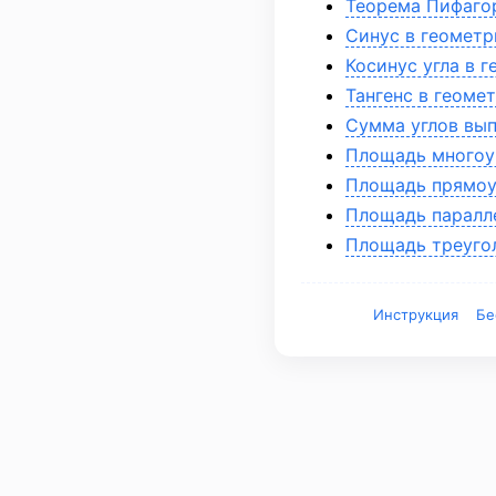
Теорема Пифагор
Синус в геометр
Косинус угла в 
Тангенс в геоме
Сумма углов вып
Площадь многоуг
Площадь прямоуг
Площадь паралле
Площадь треугол
Инструкция
Бе