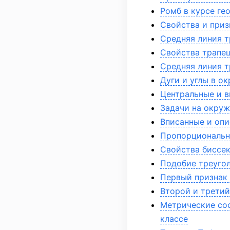
Ромб в курсе ге
Свойства и приз
Средняя линия т
Свойства трапец
Средняя линия т
Дуги и углы в о
Центральные и в
Задачи на окруж
Вписанные и опи
Пропорциональны
Свойства биссек
Подобие треугол
Первый признак 
Второй и третий
Метрические соо
классе