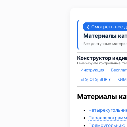
Смотреть все 
❮
Материалы кат
Все доступные матери
Конструктор инди
Генерируйте контрольные, те
Инструкция
Бесплат
ЕГЭ, ОГЭ, ВПР ▾
КИМы
Материалы кат
Четырехугольник
Параллелограмм 
Прямоугольник: 