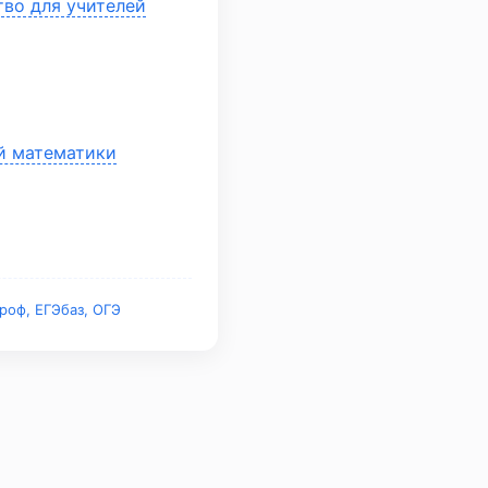
тво для учителей
ей математики
роф, ЕГЭбаз, ОГЭ