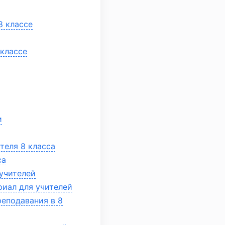
8 классе
 классе
и
теля 8 класса
са
учителей
риал для учителей
еподавания в 8