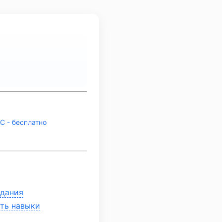
С - бесплатно
адания
ать навыки