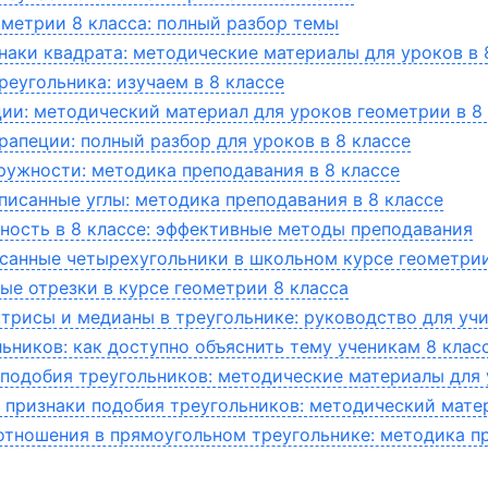
ометрии 8 класса: полный разбор темы
наки квадрата: методические материалы для уроков в 
реугольника: изучаем в 8 классе
ии: методический материал для уроков геометрии в 8
рапеции: полный разбор для уроков в 8 классе
кружности: методика преподавания в 8 классе
писанные углы: методика преподавания в 8 классе
ность в 8 классе: эффективные методы преподавания
санные четырехугольники в школьном курсе геометри
е отрезки в курсе геометрии 8 класса
трисы и медианы в треугольнике: руководство для учи
ьников: как доступно объяснить тему ученикам 8 клас
подобия треугольников: методические материалы для 
 признаки подобия треугольников: методический мате
тношения в прямоугольном треугольнике: методика пр